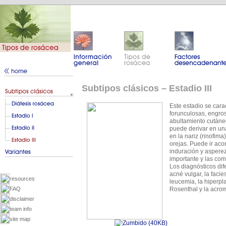
Subtipos clásicos – Estadio III
Este estadio se cara
forunculosas, engros
abultamiento cutáne
puede derivar en una
en la nariz (rinofima
orejas. Puede ir aco
induración y asperez
importante y las co
Los diagnósticos dif
acné vulgar, la faci
resources
leucemia, la hiperpl
FAQ
Rosenthal y la acro
disclaimer
team info
site map